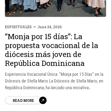
ESPIRITUALES
June 24, 2026
“Monja por 15 días”: La
propuesta vocacional de la
diócesis más joven de
República Dominicana
Experiencia Vocacional Única: "Monja por 15 Días" en la
Diócesis de Stella Maris La Diócesis de Stella Maris, en
República Dominicana, ha lanzado una iniciativa
vocacional innovadora titulada "Monja por 15 días",
READ MORE
dirigida a jóvenes que buscan profundizar en su relación
con Dios y explorar el estilo de vida de las religiosas...