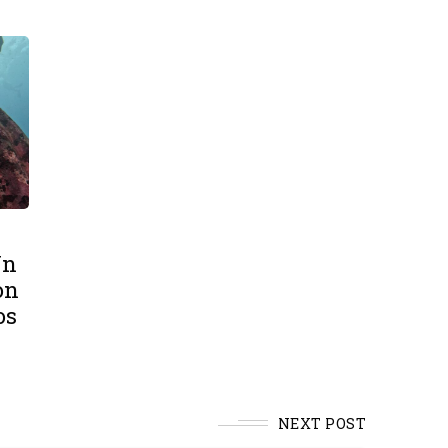
Un
on
os
NEXT POST