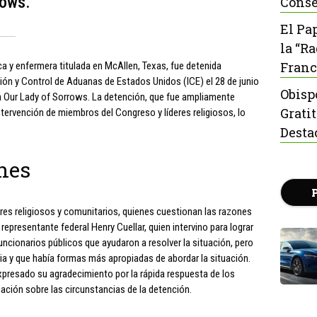
rows.
Conse
El Pa
la “R
Franc
ca y enfermera titulada en McAllen, Texas, fue detenida
ión y Control de Aduanas de Estados Unidos (ICE) el 28 de junio
Obisp
esia Our Lady of Sorrows. La detención, que fue ampliamente
Grati
ntervención de miembros del Congreso y líderes religiosos, lo
Desta
nes
eres religiosos y comunitarios, quienes cuestionan las razones
representante federal Henry Cuellar, quien intervino para lograr
uncionarios públicos que ayudaron a resolver la situación, pero
ia y que había formas más apropiadas de abordar la situación.
xpresado su agradecimiento por la rápida respuesta de los
gación sobre las circunstancias de la detención.