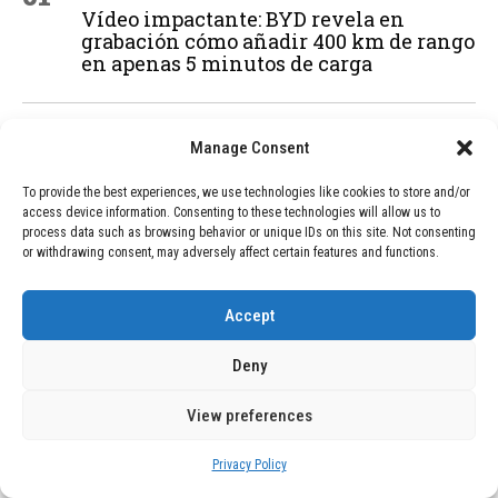
Vídeo impactante: BYD revela en
grabación cómo añadir 400 km de rango
en apenas 5 minutos de carga
02
TECNOLOGÍA
February 9, 2026
Manage Consent
Motor de 800 W, rango de 45 km y
ruedas todo terreno: este scooter cuesta
To provide the best experiences, we use technologies like cookies to store and/or
solo 300 euros y representa una
access device information. Consenting to these technologies will allow us to
process data such as browsing behavior or unique IDs on this site. Not consenting
adquisición impresionante
or withdrawing consent, may adversely affect certain features and functions.
03
Accept
BLOG
December 24, 2025
GAME se Une a la Oferta de Balizas V16
Geolocalizadas, Obligatorias a Partir de
Deny
2026
View preferences
Privacy Policy
04
BLOG
December 24, 2025