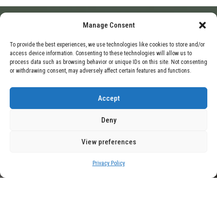
Manage Consent
HOME
BLOG
IROBOT RENUEVA SU SERIE ROOMBA CON 8
To provide the best experiences, we use technologies like cookies to store and/or
access device information. Consenting to these technologies will allow us to
NUEVOS ROBOTS ASPIRADORES QUE LLEGARÁN AL
process data such as browsing behavior or unique IDs on this site. Not consenting
or withdrawing consent, may adversely affect certain features and functions.
MERCADO A PARTIR DEL MES QUE VIENE
Accept
Deny
View preferences
Privacy Policy
iRobot renueva su serie