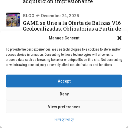
adquisición impresionante
BLOG
December 24, 2025
GAME se Une a la Oferta de Balizas V16
Geolocalizadas, Obligatorias a Partir de
2026
Manage Consent
BLOG
December 24, 2025
To provide the best experiences, we use technologies like cookies to store and/or
Devastadora Explosión en Residencia
access device information. Consenting to these technologies will allow us to
process data such as browsing behavior or unique IDs on this site. Not consenting
de Ancianos de Pensilvania Deja al
or withdrawing consent, may adversely affect certain features and functions.
Menos Dos Víctimas Fatales
Accept
DEAL OF THE MONTH
Deny
01
TECNOLOGÍA
December 24, 2025
Vídeo impactante: BYD revela en
View preferences
grabación cómo añadir 400 km de rango
en apenas 5 minutos de carga
Privacy Policy