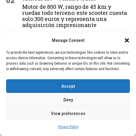
02
Motor de 800 W, rango de 45 km y
ruedas todo terreno: este scooter cuesta
solo 300 euros y representa una
adquisición impresionante
Manage Consent
03
BLOG
December 24, 2025
To provide the best experiences, we use technologies like cookies to store and/or
GAME se Une a la Oferta de Balizas V16
access device information. Consenting to these technologies will allow us to
Geolocalizadas, Obligatorias a Partir de
process data such as browsing behavior or unique IDs on this site. Not consenting
2026
or withdrawing consent, may adversely affect certain features and functions.
Accept
04
BLOG
December 24, 2025
Devastadora Explosión en Residencia
Deny
de Ancianos de Pensilvania Deja al
Menos Dos Víctimas Fatales
View preferences
Privacy Policy
ADVERTISEMENT