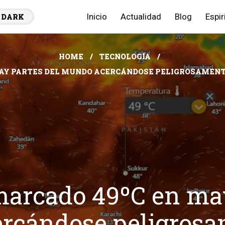
Inicio
Actualidad
Blog
Espir
DARK
HOME
TECNOLOGÍA
HAY PARTES DEL MUNDO ACERCÁNDOSE PELIGROSAMENTE 
marcado 49ºC en may
rcándose peligrosam