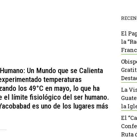
RECEN
El Pa
la “R
Franc
Obisp
Grati
r Humano: Un Mundo que se Calienta
Desta
experimentado temperaturas
zando los 49°C en mayo, lo que ha
La Vi
el límite fisiológico del ser humano.
Guate
 Yacobabad es uno de los lugares más
la Igl
El “C
Confe
Ruta 