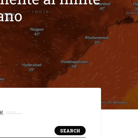
mano
H
SEARCH