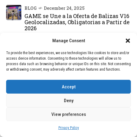
BLOG
December 24, 2025
GAME se Une a la Oferta de Balizas V16
Geolocalizadas, Obligatorias a Partir de
2026
Manage Consent
BLOG
December 24, 2025
Devastadora Explosión en Residencia
To provide the best experiences, we use technologies like cookies to store and/or
de Ancianos de Pensilvania Deja al
access device information. Consenting to these technologies will allow us to
Menos Dos Víctimas Fatales
process data such as browsing behavior or unique IDs on this site. Not consenting
or withdrawing consent, may adversely affect certain features and functions.
DEAL OF THE MONTH
Accept
01
TECNOLOGÍA
December 24, 2025
Deny
Vídeo impactante: BYD revela en
grabación cómo añadir 400 km de rango
View preferences
en apenas 5 minutos de carga
Privacy Policy