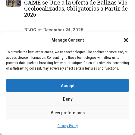
GAME se Une a la Oferta de Balizas V16
Geolocalizadas, Obligatorias a Partir de
2026
BLOG
December 24, 2025
Devastadora Explosión en Residencia
Manage Consent
de Ancianos de Pensilvania Deja al
Menos Dos Víctimas Fatales
To provide the best experiences, we use technologies like cookies to store and/or
access device information. Consenting to these technologies will allow us to
process data such as browsing behavior or unique IDs on this site. Not consenting
or withdrawing consent, may adversely affect certain features and functions.
DEAL OF THE MONTH
01
TECNOLOGÍA
December 24, 2025
Accept
Vídeo impactante: BYD revela en
grabación cómo añadir 400 km de rango
Deny
en apenas 5 minutos de carga
View preferences
02
TECNOLOGÍA
February 9, 2026
Privacy Policy
Motor de 800 W, rango de 45 km y