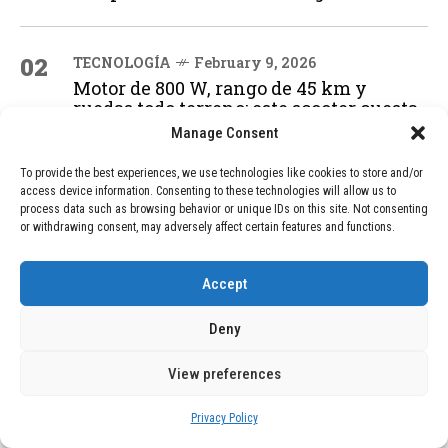
02
TECNOLOGÍA
February 9, 2026
Motor de 800 W, rango de 45 km y
ruedas todo terreno: este scooter cuesta
solo 300 euros y representa una
Manage Consent
adquisición impresionante
To provide the best experiences, we use technologies like cookies to store and/or
access device information. Consenting to these technologies will allow us to
process data such as browsing behavior or unique IDs on this site. Not consenting
03
BLOG
December 24, 2025
or withdrawing consent, may adversely affect certain features and functions.
GAME se Une a la Oferta de Balizas V16
Geolocalizadas, Obligatorias a Partir de
2026
Accept
Deny
04
BLOG
December 24, 2025
View preferences
Devastadora Explosión en Residencia
de Ancianos de Pensilvania Deja al
Menos Dos Víctimas Fatales
Privacy Policy