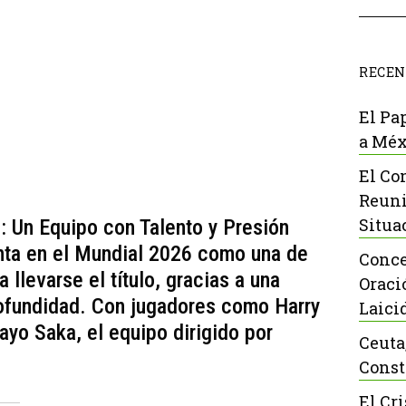
RECEN
El Pa
a Méx
El Co
Reuni
Situa
6: Un Equipo con Talento y Presión
enta en el Mundial 2026 como una de
Conce
 llevarse el título, gracias a una
Oraci
profundidad. Con jugadores como Harry
Laici
yo Saka, el equipo dirigido por
Ceuta
Const
El Cr