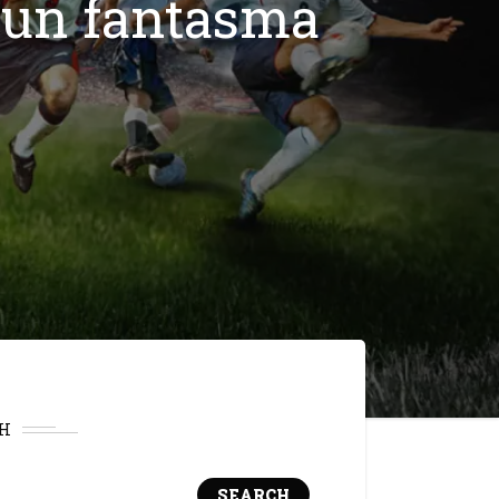
n un fantasma
H
SEARCH