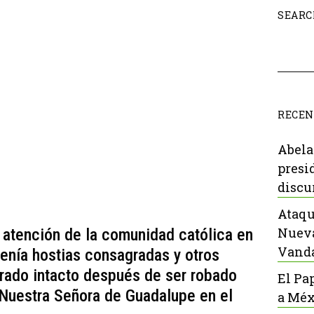
SEARC
RECEN
Abela
presi
discu
Ataqu
Nueva
 atención de la comunidad católica en
Vanda
enía hostias consagradas y otros
erado intacto después de ser robado
El Pa
 Nuestra Señora de Guadalupe en el
a Méx