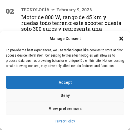
02
TECNOLOGÍA
February 9, 2026
Motor de 800 W, rango de 45 km y
ruedas todo terreno: este scooter cuesta
solo 300 euros y representa una
adquisición impresionante
Manage Consent
To provide the best experiences, we use technologies like cookies to store and/or
03
BLOG
December 24, 2025
access device information. Consenting to these technologies will allow us to
process data such as browsing behavior or unique IDs on this site. Not consenting
GAME se Une a la Oferta de Balizas V16
or withdrawing consent, may adversely affect certain features and functions.
Geolocalizadas, Obligatorias a Partir de
2026
Accept
04
BLOG
December 24, 2025
Deny
Devastadora Explosión en Residencia
de Ancianos de Pensilvania Deja al
View preferences
Menos Dos Víctimas Fatales
Privacy Policy