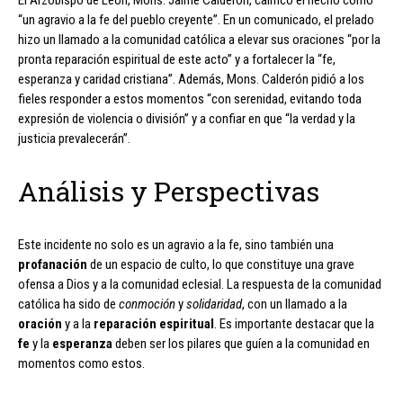
El Arzobispo de León, Mons. Jaime Calderón, calificó el hecho como
“un agravio a la fe del pueblo creyente”. En un comunicado, el prelado
hizo un llamado a la comunidad católica a elevar sus oraciones “por la
pronta reparación espiritual de este acto” y a fortalecer la “fe,
esperanza y caridad cristiana”. Además, Mons. Calderón pidió a los
fieles responder a estos momentos “con serenidad, evitando toda
expresión de violencia o división” y a confiar en que “la verdad y la
justicia prevalecerán”.
Análisis y Perspectivas
Este incidente no solo es un agravio a la fe, sino también una
profanación
de un espacio de culto, lo que constituye una grave
ofensa a Dios y a la comunidad eclesial. La respuesta de la comunidad
católica ha sido de
conmoción
y
solidaridad
, con un llamado a la
oración
y a la
reparación espiritual
. Es importante destacar que la
fe
y la
esperanza
deben ser los pilares que guíen a la comunidad en
momentos como estos.