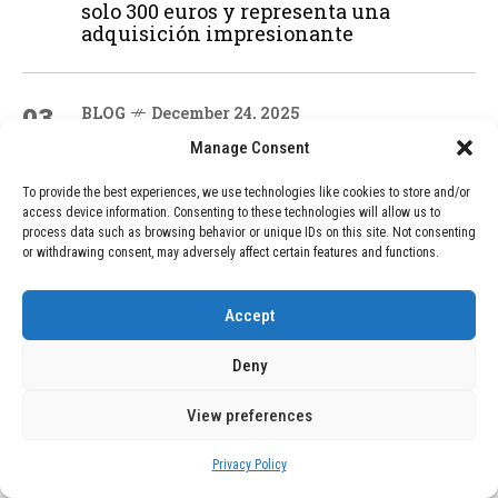
solo 300 euros y representa una
adquisición impresionante
03
BLOG
December 24, 2025
GAME se Une a la Oferta de Balizas V16
Manage Consent
Geolocalizadas, Obligatorias a Partir de
2026
To provide the best experiences, we use technologies like cookies to store and/or
access device information. Consenting to these technologies will allow us to
process data such as browsing behavior or unique IDs on this site. Not consenting
or withdrawing consent, may adversely affect certain features and functions.
04
BLOG
December 24, 2025
Devastadora Explosión en Residencia
de Ancianos de Pensilvania Deja al
Accept
Menos Dos Víctimas Fatales
Deny
View preferences
ADVERTISEMENT
Privacy Policy