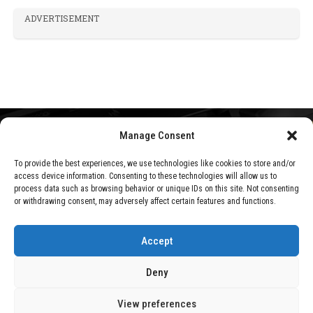
ADVERTISEMENT
Manage Consent
HOME
TECNOLOGÍA
CON EL CALOR QUE HACE YA EN ANDALUCÍA, MI PC
To provide the best experiences, we use technologies like cookies to store and/or
access device information. Consenting to these technologies will allow us to
PIDE A GRITOS UN NUEVO SISTEMA DE
process data such as browsing behavior or unique IDs on this site. Not consenting
REFRIGERACIÓN. ESTOS SON LOS QUE MÁS ME
or withdrawing consent, may adversely affect certain features and functions.
GUSTAN
Accept
Deny
View preferences