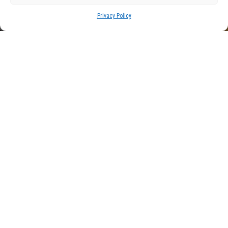
Privacy Policy
Con el calor que hace ya en
Andalucía, mi PC pide a
gritos un nuevo sistema de
refrigeración. Estos son los
que más me gustan
TECNOLOGÍA
May 29, 2026