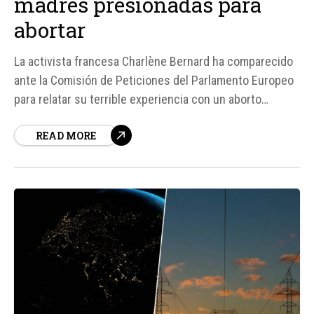
madres presionadas para
abortar
La activista francesa Charlène Bernard ha comparecido
ante la Comisión de Peticiones del Parlamento Europeo
para relatar su terrible experiencia con un aborto
forzado y pedir apoyo para las mujeres que desean
READ MORE
continuar con sus embarazos a pesar de las presiones
que enfrentan. Según fuentes, Bernard había lanzado
una petición sobre la protección...