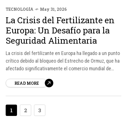
TECNOLOGÍA
May 31, 2026
La Crisis del Fertilizante en
Europa: Un Desafío para la
Seguridad Alimentaria
La crisis del fertilizante en Europa ha llegado a un punto
crítico debido al bloqueo del Estrecho de Ormuz, que ha
afectado significativamente el comercio mundial de
fertilizantes. Según fuentes de Naciones Unidas,
READ MORE
aproximadamente un tercio del comercio mundial de
fertilizantes y un 20% del gas natural licuado (GNL)
global pasa por esta ruta,...
1
2
3