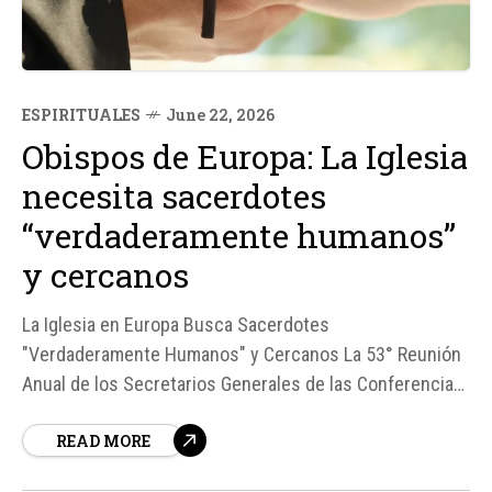
ESPIRITUALES
June 22, 2026
Obispos de Europa: La Iglesia
necesita sacerdotes
“verdaderamente humanos”
y cercanos
La Iglesia en Europa Busca Sacerdotes
"Verdaderamente Humanos" y Cercanos La 53° Reunión
Anual de los Secretarios Generales de las Conferencias
Episcopales de Europa, celebrada en Belgrado, Serbia,
READ MORE
del 14 al 17 de junio, dejó un claro mensaje: la Iglesia en
Europa necesita sacerdotes que sean verdaderamente