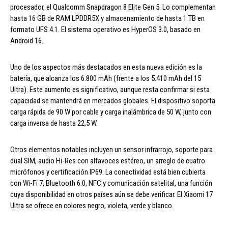
procesador, el Qualcomm Snapdragon 8 Elite Gen 5. Lo complementan
hasta 16 GB de RAM LPDDR5X y almacenamiento de hasta 1 TB en
formato UFS 4.1. El sistema operativo es HyperOS 3.0, basado en
Android 16.
Uno de los aspectos más destacados en esta nueva edición es la
batería, que alcanza los 6.800 mAh (frente a los 5.410 mAh del 15
Ultra). Este aumento es significativo, aunque resta confirmar si esta
capacidad se mantendrá en mercados globales. El dispositivo soporta
carga rápida de 90 W por cable y carga inalámbrica de 50 W, junto con
carga inversa de hasta 22,5 W.
Otros elementos notables incluyen un sensor infrarrojo, soporte para
dual SIM, audio Hi-Res con altavoces estéreo, un arreglo de cuatro
micrófonos y certificación IP69. La conectividad está bien cubierta
con Wi-Fi 7, Bluetooth 6.0, NFC y comunicación satelital, una función
cuya disponibilidad en otros países aún se debe verificar. El Xiaomi 17
Ultra se ofrece en colores negro, violeta, verde y blanco.