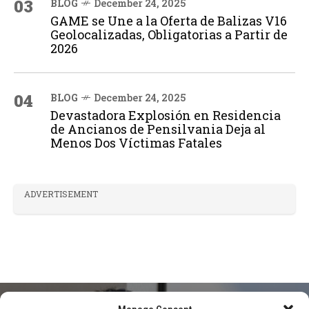
03
BLOG
December 24, 2025
GAME se Une a la Oferta de Balizas V16
Geolocalizadas, Obligatorias a Partir de
2026
04
BLOG
December 24, 2025
Devastadora Explosión en Residencia
de Ancianos de Pensilvania Deja al
Menos Dos Víctimas Fatales
ADVERTISEMENT