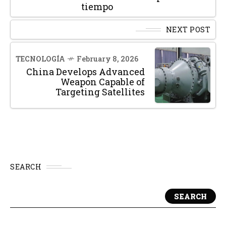
tiempo
NEXT POST
TECNOLOGÍA
February 8, 2026
China Develops Advanced
Weapon Capable of
Targeting Satellites
SEARCH
SEARCH