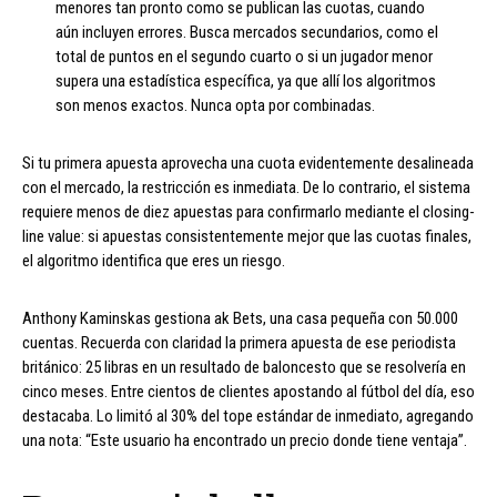
menores tan pronto como se publican las cuotas, cuando
aún incluyen errores. Busca mercados secundarios, como el
total de puntos en el segundo cuarto o si un jugador menor
supera una estadística específica, ya que allí los algoritmos
son menos exactos. Nunca opta por combinadas.
Si tu primera apuesta aprovecha una cuota evidentemente desalineada
con el mercado, la restricción es inmediata. De lo contrario, el sistema
requiere menos de diez apuestas para confirmarlo mediante el closing-
line value: si apuestas consistentemente mejor que las cuotas finales,
el algoritmo identifica que eres un riesgo.
Anthony Kaminskas gestiona ak Bets, una casa pequeña con 50.000
cuentas. Recuerda con claridad la primera apuesta de ese periodista
británico: 25 libras en un resultado de baloncesto que se resolvería en
cinco meses. Entre cientos de clientes apostando al fútbol del día, eso
destacaba. Lo limitó al 30% del tope estándar de inmediato, agregando
una nota: “Este usuario ha encontrado un precio donde tiene ventaja”.