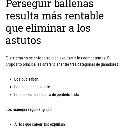
Perseguir ballenas
resulta más rentable
que eliminar a los
astutos
El sistema no se enfoca solo en expulsar a los competentes. Su
propósito principal es diferenciar entre tres categorías de ganadores:
Los que saben.
Los que tienen suerte.
Los que están a punto de perderlo todo.
Los manejan según el grupo:
A “los que saben” los expulsan.