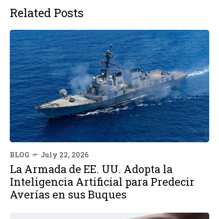
Related Posts
BLOG
July 22, 2026
La Armada de EE. UU. Adopta la
Inteligencia Artificial para Predecir
Averías en sus Buques