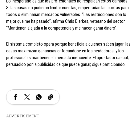
Lo inesperado es que los profesionales no respaldan estos cambios.
Si las casas no pudieran limitar cuentas, empeorarían las cuotas para
todos o eliminarían mercados vulnerables. “Las restricciones son lo
mejor que me ha pasado”, afirma Chris Dierkes, veterano del sector.
“Mantienen alejada a la competencia y me hacen ganar dinero”.
El sistema completo opera porque beneficia a quienes saben jugar: las
casas maximizan ganancias enfocándose en los perdedores, y los
profesionales mantienen el mercado ineficiente. El apostador casual,
persuadido por la publicidad de que puede ganar, sigue participando.
ADVERTISEMENT