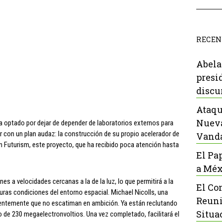
RECEN
Abela
presi
discu
Ataqu
Nueva
 optado por dejar de depender de laboratorios externos para
r con un plan audaz: la construcción de su propio acelerador de
Vanda
en Futurism, este proyecto, que ha recibido poca atención hasta
El Pa
a Méx
es a velocidades cercanas a la de la luz, lo que permitirá a la
El Co
uras condiciones del entorno espacial. Michael Nicolls, una
Reuni
cientemente que no escatiman en ambición. Ya están reclutando
Situa
ro de 230 megaelectronvoltios. Una vez completado, facilitará el