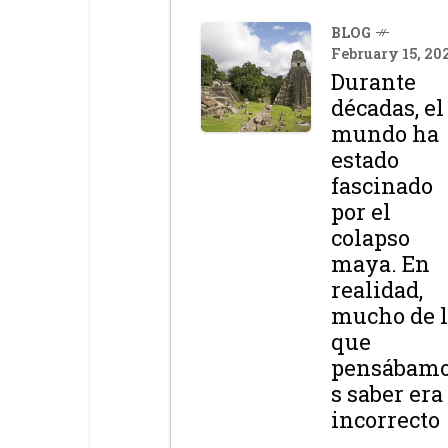
BLOG
February 15, 20
Durante
décadas, el
mundo ha
estado
fascinado
por el
colapso
maya. En
realidad,
mucho de 
que
pensábam
s saber era
incorrecto