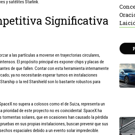
s y satélites Starlink.
Conce
Oraci
etitiva Significativa
Laici
rzar a las partículas a moverse en trayectorias circulares,
intensos. El propósito principal es exponer chips y placas de
a antes de que fallen. Contar con esta herramienta internamente
cado; ya no necesitarán esperar turnos en instalaciones
 Starship o la red Starshield son lo bastante robustos para
 SpaceX no supera a colosos como el de Suiza, representa un
 prioridad de este proyecto no es coincidental: SpaceX ha
s tormentas solares, que en ocasiones han causado la pérdida
as pruebas en sus propias instalaciones, buscan prevenir que sus
esechos espaciales debido a un evento solar impredecible.