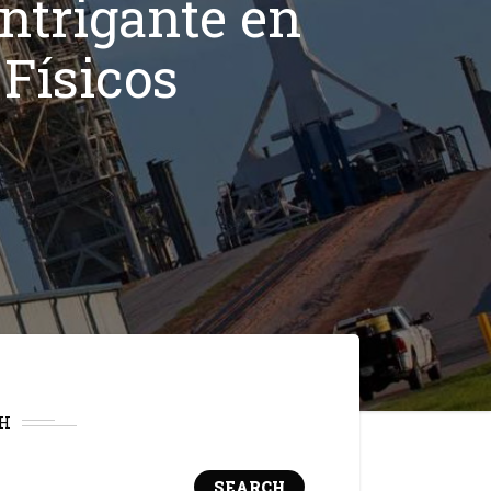
ntrigante en
 Físicos
H
SEARCH