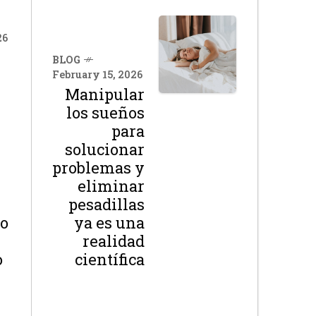
26
BLOG
February 15, 2026
Manipular
los sueños
para
solucionar
problemas y
eliminar
pesadillas
lo
ya es una
realidad
o
científica