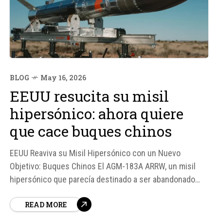
BLOG
May 16, 2026
EEUU resucita su misil
hipersónico: ahora quiere
que cace buques chinos
EEUU Reaviva su Misil Hipersónico con un Nuevo
Objetivo: Buques Chinos El AGM-183A ARRW, un misil
hipersónico que parecía destinado a ser abandonado
por la Fuerza Aérea de Estados Unidos, ha sido revivido
READ MORE
con un nuevo objetivo: perseguir buques chinos en el