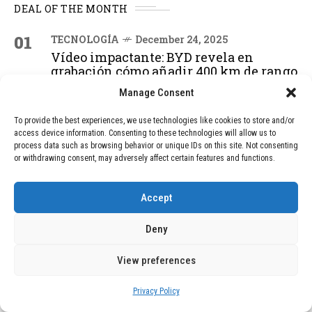
DEAL OF THE MONTH
01
TECNOLOGÍA
December 24, 2025
Vídeo impactante: BYD revela en
grabación cómo añadir 400 km de rango
en apenas 5 minutos de carga
Manage Consent
To provide the best experiences, we use technologies like cookies to store and/or
02
TECNOLOGÍA
February 9, 2026
access device information. Consenting to these technologies will allow us to
process data such as browsing behavior or unique IDs on this site. Not consenting
Motor de 800 W, rango de 45 km y
or withdrawing consent, may adversely affect certain features and functions.
ruedas todo terreno: este scooter cuesta
solo 300 euros y representa una
adquisición impresionante
Accept
Deny
03
BLOG
December 24, 2025
GAME se Une a la Oferta de Balizas V16
View preferences
Geolocalizadas, Obligatorias a Partir de
2026
Privacy Policy