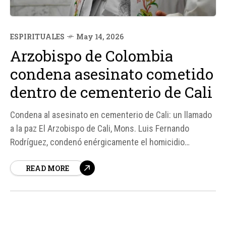
ESPIRITUALES
May 14, 2026
Arzobispo de Colombia
condena asesinato cometido
dentro de cementerio de Cali
Condena al asesinato en cementerio de Cali: un llamado
a la paz El Arzobispo de Cali, Mons. Luis Fernando
Rodríguez, condenó enérgicamente el homicidio
ocurrido el 13 de mayo dentro del Camposanto
READ MORE
Metropolitano del Norte, un lugar sagrado donde las
personas acuden a visitar los restos de sus seres
queridos.