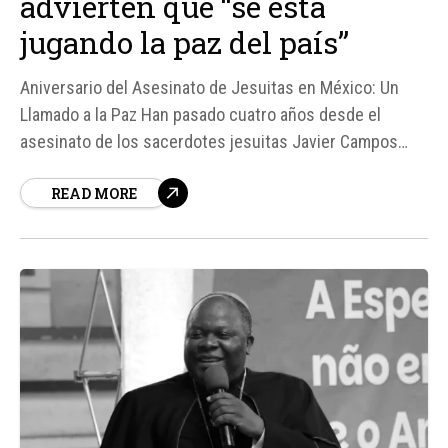
advierten que “se está
jugando la paz del país”
Aniversario del Asesinato de Jesuitas en México: Un
Llamado a la Paz Han pasado cuatro años desde el
asesinato de los sacerdotes jesuitas Javier Campos
Morales y Joaquín César Mora Salazar en la Sierra
READ MORE
Tarahumara de Chihuahua, México. Este trágico evento
ha dejado una profunda huella en la sociedad mexicana...