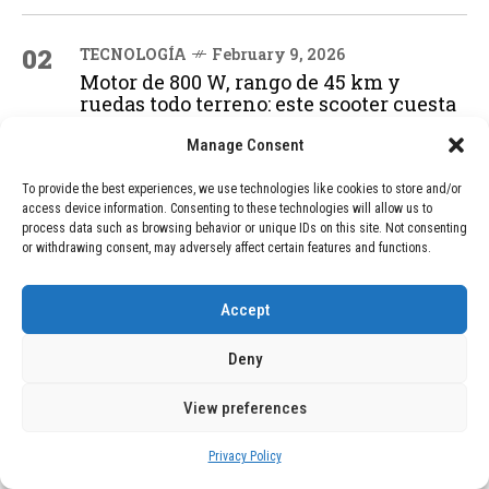
02
TECNOLOGÍA
February 9, 2026
Motor de 800 W, rango de 45 km y
ruedas todo terreno: este scooter cuesta
solo 300 euros y representa una
adquisición impresionante
Manage Consent
To provide the best experiences, we use technologies like cookies to store and/or
access device information. Consenting to these technologies will allow us to
03
BLOG
December 24, 2025
process data such as browsing behavior or unique IDs on this site. Not consenting
or withdrawing consent, may adversely affect certain features and functions.
GAME se Une a la Oferta de Balizas V16
Geolocalizadas, Obligatorias a Partir de
2026
Accept
Deny
04
BLOG
December 24, 2025
Devastadora Explosión en Residencia
View preferences
de Ancianos de Pensilvania Deja al
Menos Dos Víctimas Fatales
Privacy Policy