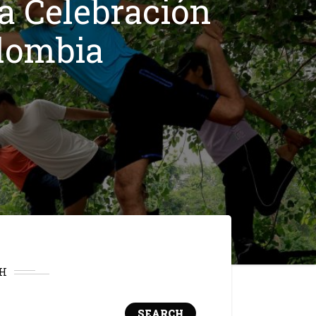
na Celebración
lombia
H
SEARCH