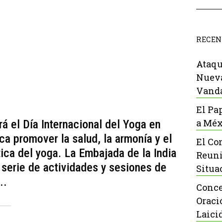
RECEN
Ataqu
Nueva
Vanda
El Pa
a Méx
á el Día Internacional del Yoga en
a promover la salud, la armonía y el
El Co
tica del yoga. La Embajada de la India
Reuni
serie de actividades y sesiones de
Situa
..
Conce
Oraci
Laici