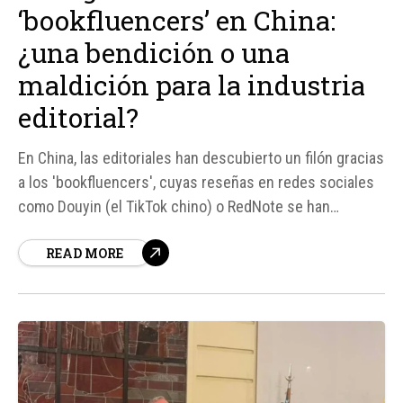
‘bookfluencers’ en China:
¿una bendición o una
maldición para la industria
editorial?
En China, las editoriales han descubierto un filón gracias
a los 'bookfluencers', cuyas reseñas en redes sociales
como Douyin (el TikTok chino) o RedNote se han
convertido en el motor de ventas de muchos libros en
READ MORE
los últimos años. Sin embargo, el volumen de libros y la
intensa competencia entre estos influencers...