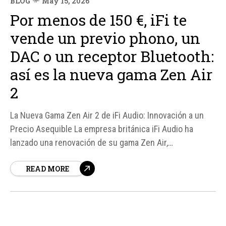
BLOG
May 15, 2026
Por menos de 150 €, iFi te
vende un previo phono, un
DAC o un receptor Bluetooth:
así es la nueva gama Zen Air
2
La Nueva Gama Zen Air 2 de iFi Audio: Innovación a un
Precio Asequible La empresa británica iFi Audio ha
lanzado una renovación de su gama Zen Air,
presentando tres nuevos dispositivos que combinan
READ MORE
funcionalidades de vanguardia con un tamaño compacto
y un precio atractivo. Según reporta On-Top Audio,
estos nuevos productos...