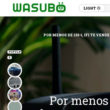
LIGHT
POR MENOS DE 150 €, IFI TE VEN
POPULA
R
Por menos d