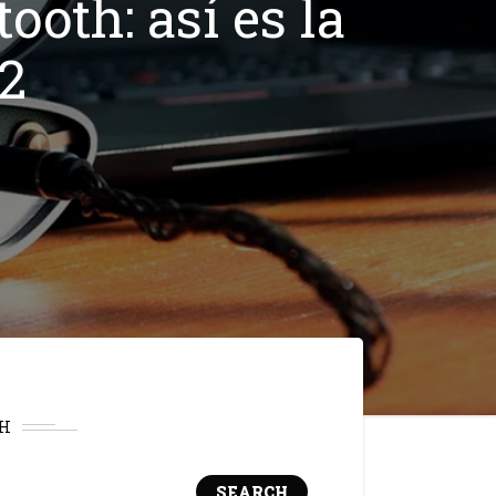
oth: así es la
2
H
SEARCH