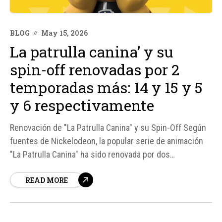
BLOG
May 15, 2026
La patrulla canina’ y su
spin-off renovadas por 2
temporadas más: 14 y 15 y 5
y 6 respectivamente
Renovación de "La Patrulla Canina" y su Spin-Off Según
fuentes de Nickelodeon, la popular serie de animación
"La Patrulla Canina" ha sido renovada por dos
temporadas más, alcanzando así las temporadas 14 y 15.
READ MORE
Además, su spin-off "Equipo Rubble" también ha sido
renovado por dos temporadas más, llegando a las
temporadas 5 y...