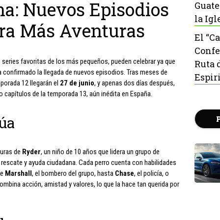
na: Nuevos Episodios
Guate
la Igl
ra Más Aventuras
El “C
Confe
as series favoritas de los más pequeños, pueden celebrar ya que
Ruta 
 confirmado la llegada de nuevos episodios. Tras meses de
Espir
mporada 12 llegarán el
27 de junio
, y apenas dos días después,
ro capítulos de la temporada 13, aún inédita en España.
úa
turas de
Ryder
, un niño de 10 años que lidera un grupo de
 rescate y ayuda ciudadana. Cada perro cuenta con habilidades
de
Marshall
, el bombero del grupo, hasta
Chase
, el policía, o
combina acción, amistad y valores, lo que la hace tan querida por