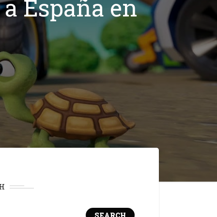
n a España en
H
SEARCH