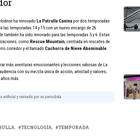
dor
elodeon
ha renovado
La Patrulla Canina
por dos temporadas
zará las temporadas 14 y 15 con un nuevo encargo de 26
le
también ha sido renovado para las temporadas 5 y 6. Estas
izaciones
, como
Rescue Mountain
, centrada en rescates de
erro corredor y el llamado
Cachorro de Nieve Abominable
.
erar más aventuras emocionantes y lecciones valiosas de
La
u audiencia con su mezcla única de acción, amistad y valores,
 años más.
 artificial y revisado por un periodista.
RULLA
TECNOLOGÍA
TEMPORADA