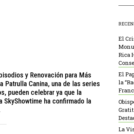
RECEN
El Cr
Monu
Rica 
Conse
El Pa
Episodios y Renovación para Más
la “R
 Patrulla Canina, una de las series
Franc
s, pueden celebrar ya que la
ta SkyShowtime ha confirmado la
Obisp
.
Grati
Desta
La Vi