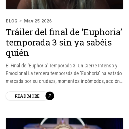
BLOG
May 25, 2026
Tráiler del final de ‘Euphoria’
temporada 3 sin ya sabéis
quién
El Final de 'Euphoria' Temporada 3: Un Cierre Intenso y
Emocional La tercera temporada de 'Euphoria' ha estado
marcada por su crudeza, momentos incómodos, acción y
desgracias, y según el tráiler recientemente lanzado por
READ MORE
HBO Max, el episodio final promete ser aún más intenso.
El avance muestra un tono casi...