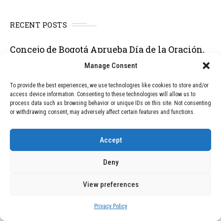
RECENT POSTS
Concejo de Bogotá Aprueba Día de la Oración,
Generando Debate sobre Laicidad
Manage Consent
Ceuta, un Baluarte de Fe en la Construcción
To provide the best experiences, we use technologies like cookies to store and/or
de un País
access device information. Consenting to these technologies will allow us to
process data such as browsing behavior or unique IDs on this site. Not consenting
El Cristo de los Abismos: Un Monumento
or withdrawing consent, may adversely affect certain features and functions.
Submarino con una Rica Historia y Desafíos
de Conservación
Accept
El Papa Invita a los Jóvenes a Imitar la
Deny
“Radicalidad Evangélica” de San Francisco
View preferences
Obispo de Palm Beach Expresa Gratitud por
Ayuda a Venezuela y Destaca Importancia de
Privacy Policy
la Fe