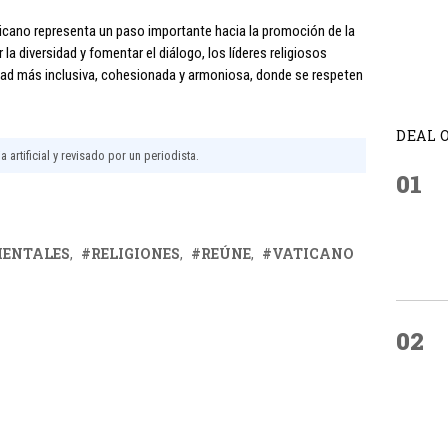
aticano representa un paso importante hacia la promoción de la
 la diversidad y fomentar el diálogo, los líderes religiosos
edad más inclusiva, cohesionada y armoniosa, donde se respeten
DEAL 
 artificial y revisado por un periodista.
01
IENTALES
RELIGIONES
REÚNE
VATICANO
02