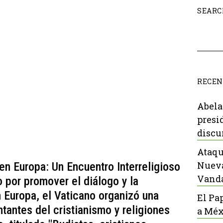
SEARC
RECEN
Abela
presi
discu
Ataqu
Nueva
en Europa: Un Encuentro Interreligioso
Vanda
 por promover el diálogo y la
n Europa, el Vaticano organizó una
El Pa
tantes del cristianismo y religiones
a Méx