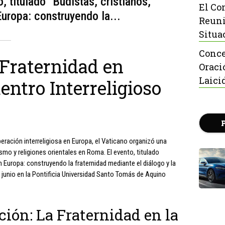
, titulado "Budistas, cristianos,
El Co
Europa: construyendo la...
Reuni
Situa
Conce
 Fraternidad en
Oraci
Laici
ntro Interreligioso
eración interreligiosa en Europa, el Vaticano organizó una
smo y religiones orientales en Roma. El evento, titulado
en Europa: construyendo la fraternidad mediante el diálogo y la
de junio en la Pontificia Universidad Santo Tomás de Aquino
ión: La Fraternidad en la