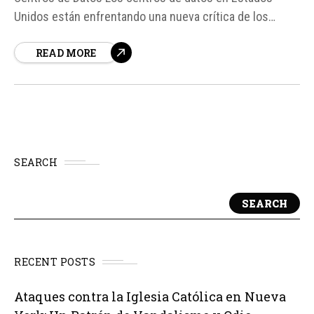
Unidos están enfrentando una nueva crítica de los
vecinos y residentes en zonas donde se construyen.
READ MORE
Además de las razones conocidas, como el consumo de
energía y el impacto ambiental, ahora se suma la
preocupación por...
SEARCH
SEARCH
RECENT POSTS
Ataques contra la Iglesia Católica en Nueva