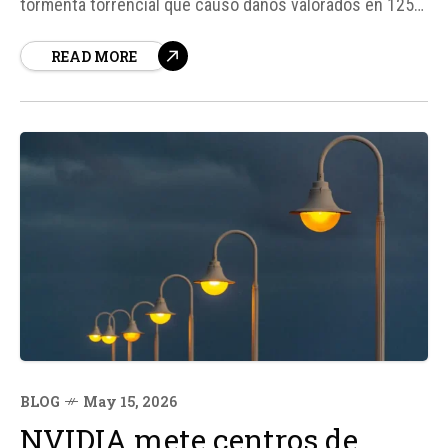
tormenta torrencial que causó daños valorados en 125
millones de euros en Zaragoza en julio de 2023, el
READ MORE
Ayuntamiento de la ciudad y Amazon Web Services
(AWS) han acordado una alianza público-privada para
mejorar la infraestructura hidráulica y la tecnología...
BLOG
May 15, 2026
NVIDIA mete centros de