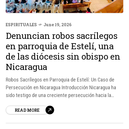
ESPIRITUALES
June 19, 2026
Denuncian robos sacrílegos
en parroquia de Estelí, una
de las diócesis sin obispo en
Nicaragua
Robos Sacrílegos en Parroquia de Estelí: Un Caso de
Persecución en Nicaragua Introducción Nicaragua ha
sido testigo de una creciente persecución hacia la
Iglesia Católica, especialmente desde 2018. Un caso
READ MORE
reciente que ha llamado la atención es el de la Parroquia
San Francisco de Asís en Estelí, donde se denunciaron
robos...