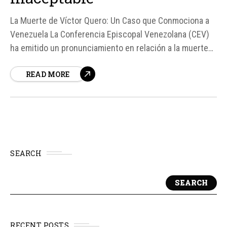
La Muerte de Víctor Quero: Un Caso que Conmociona a
Venezuela La Conferencia Episcopal Venezolana (CEV)
ha emitido un pronunciamiento en relación a la muerte
de Víctor Hugo Quero, un preso político que permaneció
READ MORE
desaparecido durante más de un año. El texto, difundido
el Día de las Madres, refleja...
SEARCH
SEARCH
RECENT POSTS