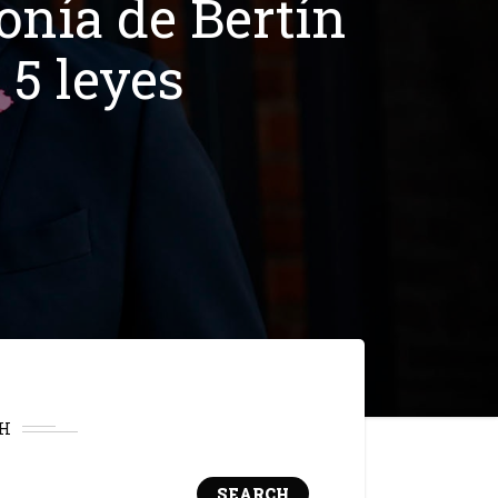
onía de Bertín
 5 leyes
H
SEARCH