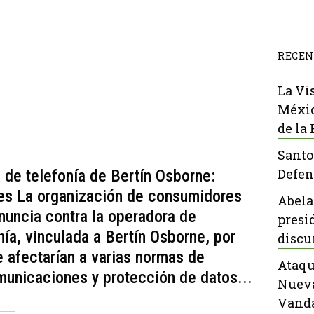
RECEN
La Vi
Méxic
de la
Santo
Defen
 de telefonía de Bertín Osborne:
yes La organización de consumidores
Abela
uncia contra la operadora de
presi
nía, vinculada a Bertín Osborne, por
discu
e afectarían a varias normas de
Ataqu
municaciones y protección de datos...
Nueva
Vanda