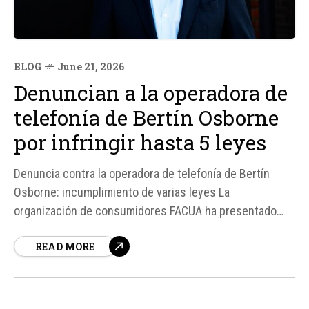
BLOG
June 21, 2026
Denuncian a la operadora de
telefonía de Bertín Osborne
por infringir hasta 5 leyes
Denuncia contra la operadora de telefonía de Bertín
Osborne: incumplimiento de varias leyes La
organización de consumidores FACUA ha presentado
una denuncia contra la operadora de telefonía Española
READ MORE
de Telefonía, vinculada a Bertín Osborne, por presuntas
irregularidades que afectarían a varias normas de
consumo, publicidad, telecomunicaciones y protección
de datos...