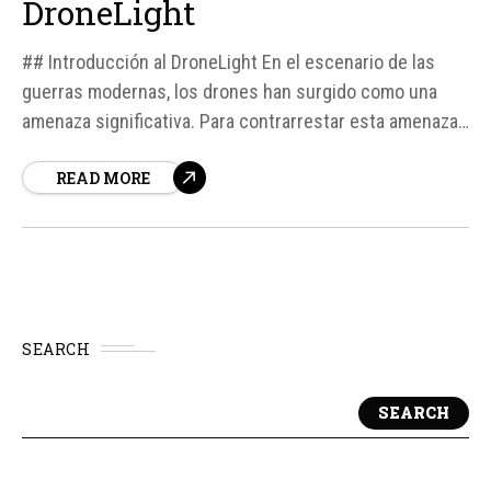
DroneLight
## Introducción al DroneLight En el escenario de las
guerras modernas, los drones han surgido como una
amenaza significativa. Para contrarrestar esta amenaza,
la empresa israelí Esh-Tech ha desarrollado el
READ MORE
DroneLight, un sistema de defensa láser diseñado
específicamente para derribar aeronaves no tripuladas
de pequeño tamaño.
SEARCH
SEARCH