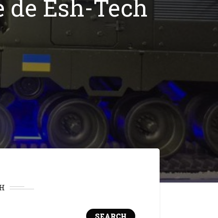
e de Esh-Tech
H
SEARCH