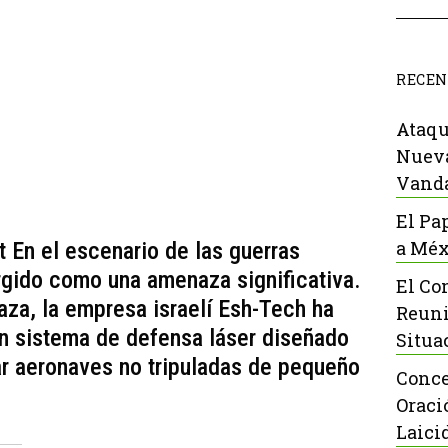
RECEN
Ataqu
Nueva
Vanda
El Pa
a Méx
t En el escenario de las guerras
rgido como una amenaza significativa.
El Co
aza, la empresa israelí Esh-Tech ha
Reuni
un sistema de defensa láser diseñado
Situa
ar aeronaves no tripuladas de pequeño
Conce
Oraci
Laici