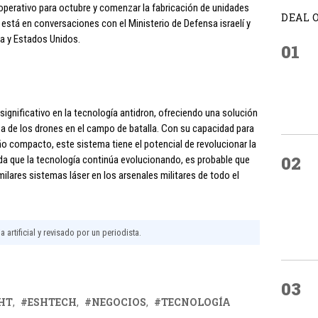
operativo para octubre y comenzar la fabricación de unidades
DEAL 
está en conversaciones con el Ministerio de Defensa israelí y
pa y Estados Unidos.
01
ignificativo en la tecnología antidron, ofreciendo una solución
za de los drones en el campo de batalla. Con su capacidad para
ño compacto, este sistema tiene el potencial de revolucionar la
02
da que la tecnología continúa evolucionando, es probable que
lares sistemas láser en los arsenales militares de todo el
 artificial y revisado por un periodista.
03
HT
ESHTECH
NEGOCIOS
TECNOLOGÍA