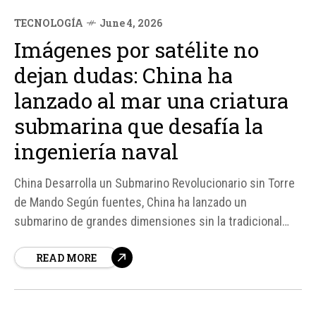
TECNOLOGÍA
June 4, 2026
Imágenes por satélite no
dejan dudas: China ha
lanzado al mar una criatura
submarina que desafía la
ingeniería naval
China Desarrolla un Submarino Revolucionario sin Torre
de Mando Según fuentes, China ha lanzado un
submarino de grandes dimensiones sin la tradicional
torre de mando, lo que desafía las convenciones de la
READ MORE
ingeniería naval moderna. Las imágenes por satélite
captadas en un astillero de Shanghái revelan un
submarino de unos 120 metros...