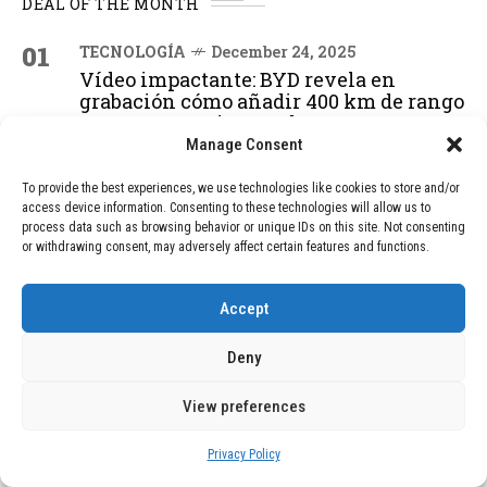
DEAL OF THE MONTH
01
TECNOLOGÍA
December 24, 2025
Vídeo impactante: BYD revela en
grabación cómo añadir 400 km de rango
en apenas 5 minutos de carga
Manage Consent
To provide the best experiences, we use technologies like cookies to store and/or
02
TECNOLOGÍA
February 9, 2026
access device information. Consenting to these technologies will allow us to
Motor de 800 W, rango de 45 km y
process data such as browsing behavior or unique IDs on this site. Not consenting
ruedas todo terreno: este scooter cuesta
or withdrawing consent, may adversely affect certain features and functions.
solo 300 euros y representa una
adquisición impresionante
Accept
Deny
03
BLOG
December 24, 2025
GAME se Une a la Oferta de Balizas V16
View preferences
Geolocalizadas, Obligatorias a Partir de
2026
Privacy Policy