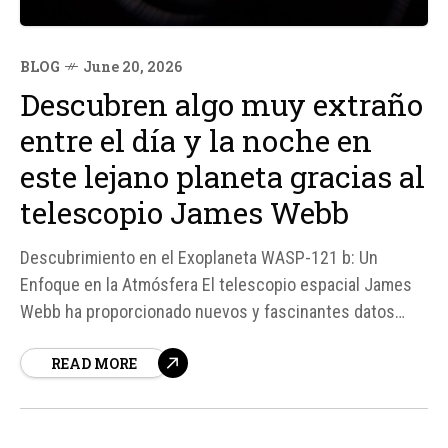
BLOG
June 20, 2026
Descubren algo muy extraño
entre el día y la noche en
este lejano planeta gracias al
telescopio James Webb
Descubrimiento en el Exoplaneta WASP-121 b: Un
Enfoque en la Atmósfera El telescopio espacial James
Webb ha proporcionado nuevos y fascinantes datos
sobre la atmósfera de WASP-121 b, un gigante gaseoso
READ MORE
extremadamente caliente situado fuera de nuestro
sistema solar. Un equipo de astrónomos, liderado por
Cyril Gapp del Instituto Max Planck de Astronomía...