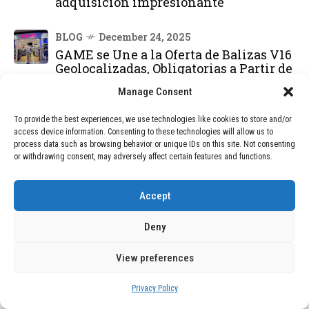
adquisición impresionante
BLOG
December 24, 2025
GAME se Une a la Oferta de Balizas V16
Geolocalizadas, Obligatorias a Partir de
2026
Manage Consent
BLOG
December 24, 2025
To provide the best experiences, we use technologies like cookies to store and/or
Devastadora Explosión en Residencia
access device information. Consenting to these technologies will allow us to
process data such as browsing behavior or unique IDs on this site. Not consenting
de Ancianos de Pensilvania Deja al
or withdrawing consent, may adversely affect certain features and functions.
Menos Dos Víctimas Fatales
Accept
DEAL OF THE MONTH
Deny
01
TECNOLOGÍA
December 24, 2025
Vídeo impactante: BYD revela en
View preferences
grabación cómo añadir 400 km de rango
en apenas 5 minutos de carga
Privacy Policy