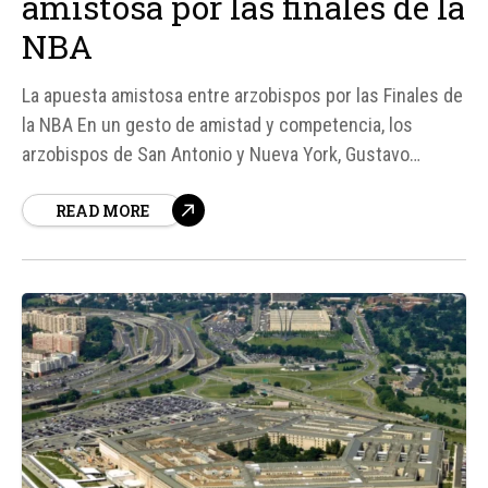
amistosa por las finales de la
NBA
La apuesta amistosa entre arzobispos por las Finales de
la NBA En un gesto de amistad y competencia, los
arzobispos de San Antonio y Nueva York, Gustavo
García-Siller y Ronald Hicks, respectivamente, han
READ MORE
hecho una apuesta amistosa sobre el resultado de las
Finales de la NBA entre los San Antonio Spurs y los New
York Knicks...