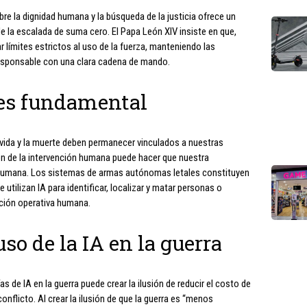
bre la dignidad humana y la búsqueda de la justicia ofrece un
e la escalada de suma cero. El Papa León XIV insiste en que,
ar límites estrictos al uso de la fuerza, manteniendo las
responsable con una clara cadena de mando.
es fundamental
 vida y la muerte deben permanecer vinculados a nuestras
ción de la intervención humana puede hacer que nuestra
inhumana. Los sistemas de armas autónomas letales constituyen
e utilizan IA para identificar, localizar y matar personas o
ención operativa humana.
so de la IA en la guerra
 de IA en la guerra puede crear la ilusión de reducir el costo de
 conflicto. Al crear la ilusión de que la guerra es “menos