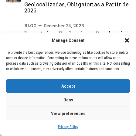
Geolocalizadas, Obligatorias a Partir de
2026
BLOG
December 24, 2025
Devastadora Explosión en Residencia
de Ancianos de Pensilvania Deja al
Manage Consent
Menos Dos Víctimas Fatales
To provide the best experiences, we use technologies like cookies to store and/or
access device information. Consenting to these technologies will allow us to
process data such as browsing behavior or unique IDs on this site. Not consenting
DEAL OF THE MONTH
or withdrawing consent, may adversely affect certain features and functions.
01
TECNOLOGÍA
December 24, 2025
Accept
Vídeo impactante: BYD revela en
grabación cómo añadir 400 km de rango
en apenas 5 minutos de carga
Deny
View preferences
02
TECNOLOGÍA
February 9, 2026
Privacy Policy
Motor de 800 W, rango de 45 km y
ruedas todo terreno: este scooter cuesta