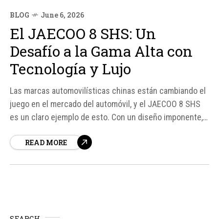
BLOG
June 6, 2026
El JAECOO 8 SHS: Un
Desafío a la Gama Alta con
Tecnología y Lujo
Las marcas automovilísticas chinas están cambiando el
juego en el mercado del automóvil, y el JAECOO 8 SHS
es un claro ejemplo de esto. Con un diseño imponente,
un interior de lujo y una tecnología de vanguardia, este
READ MORE
SUV híbrido enchufable (PHEV) está listo para desafiar a
los rivales establecidos en la gama...
SEARCH