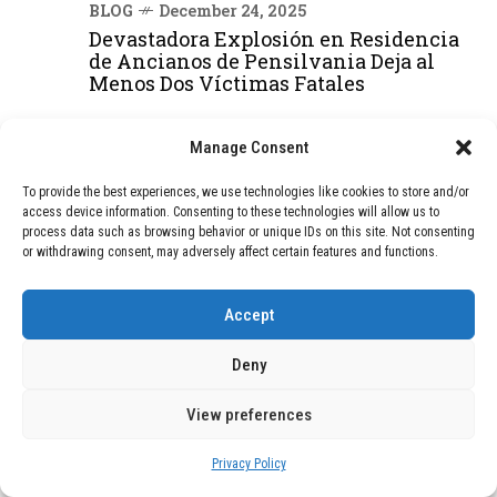
BLOG
December 24, 2025
Devastadora Explosión en Residencia
de Ancianos de Pensilvania Deja al
Menos Dos Víctimas Fatales
Manage Consent
DEAL OF THE MONTH
To provide the best experiences, we use technologies like cookies to store and/or
01
TECNOLOGÍA
December 24, 2025
access device information. Consenting to these technologies will allow us to
process data such as browsing behavior or unique IDs on this site. Not consenting
Vídeo impactante: BYD revela en
or withdrawing consent, may adversely affect certain features and functions.
grabación cómo añadir 400 km de rango
en apenas 5 minutos de carga
Accept
02
TECNOLOGÍA
February 9, 2026
Deny
Motor de 800 W, rango de 45 km y
ruedas todo terreno: este scooter cuesta
View preferences
solo 300 euros y representa una
adquisición impresionante
Privacy Policy