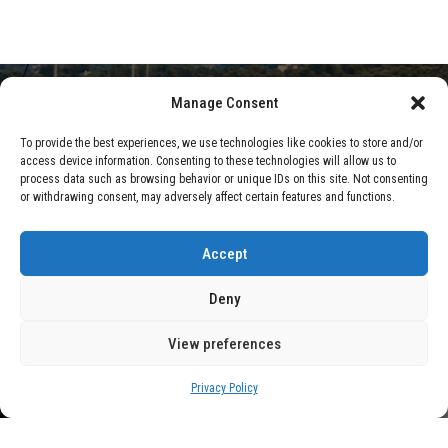
Manage Consent
HOME
BLOG
# TECNOLOGÍA SUPER HYBRID SYSTEM (SHS) DE
To provide the best experiences, we use technologies like cookies to store and/or
access device information. Consenting to these technologies will allow us to
JAECOO: LA EFICIENCIA EN LA CONDUCCIÓN
process data such as browsing behavior or unique IDs on this site. Not consenting
or withdrawing consent, may adversely affect certain features and functions.
Accept
Deny
View preferences
Privacy Policy