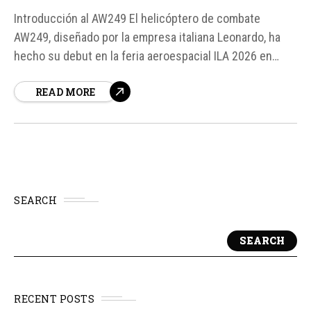
Introducción al AW249 El helicóptero de combate
AW249, diseñado por la empresa italiana Leonardo, ha
hecho su debut en la feria aeroespacial ILA 2026 en
Berlín. Este aparato está destinado a reemplazar al
READ MORE
veterano AW129 Mangusta y ha sido diseñado para
satisfacer las necesidades del ejército italiano, con
miras a competir en...
SEARCH
SEARCH
RECENT POSTS